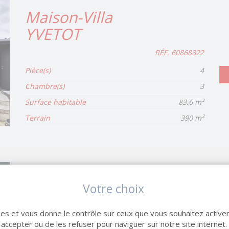
Maison-Villa
YVETOT
RÉF. 60868322
Pièce(s)
4
Chambre(s)
3
Surface habitable
83.6 m²
Terrain
390 m²
Maison-Villa
Votre choix
YVETOT
kies et vous donne le contrôle sur ceux que vous souhaitez activer
RÉF. 61155642
 accepter ou de les refuser pour naviguer sur notre site internet.