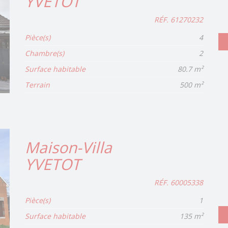
YVETOT
RÉF. 61270232
Pièce(s)
4
Chambre(s)
2
Surface habitable
80.7 m²
Terrain
500 m²
Maison-Villa
YVETOT
RÉF. 60005338
Pièce(s)
1
Surface habitable
135 m²