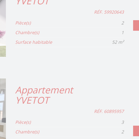
YVETOT
RÉF. 59920643
Pièce(s)
2
Chambre(s)
1
Surface habitable
52 m²
Appartement
YVETOT
RÉF. 60895957
Pièce(s)
3
Chambre(s)
2