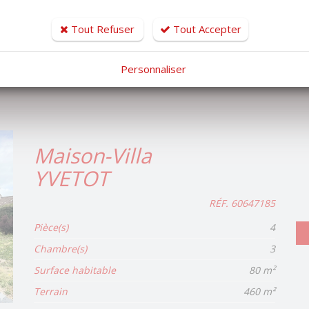
Pièce(s)
6
Chambre(s)
3
Tout Refuser
Tout Accepter
Surface habitable
128 m²
Personnaliser
Terrain
225 m²
Maison-Villa
YVETOT
RÉF. 60647185
Pièce(s)
4
Chambre(s)
3
Surface habitable
80 m²
Terrain
460 m²