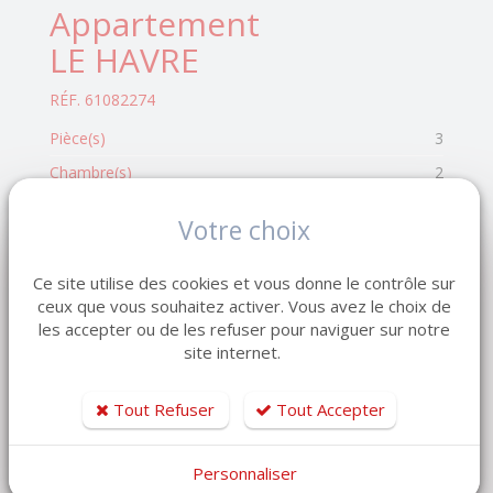
Appartement
LE HAVRE
RÉF. 61082274
Pièce(s)
3
Chambre(s)
2
Surface habitable
107.77 m²
Votre choix
Autre Appartement à louer proposé en substitution de
la référence 60661438.
Ce site utilise des cookies et vous donne le contrôle sur
ceux que vous souhaitez activer. Vous avez le choix de
Maison de ville Le Havre - Parc hauser 3 pièces 107.77
les accepter ou de les refuser pour naviguer sur notre
m2...
site internet.
1 300 € /mois HC
Tout Refuser
Tout Accepter
DÉTAIL APPARTEMENT
Personnaliser