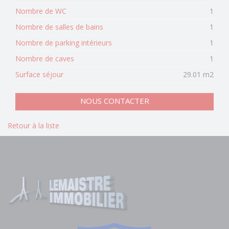
Nombre de WC
1
Nombre de salles de bains
1
Nombre de parking intérieurs
1
Nombre de caves
1
Surface séjour
29.01 m2
NOUS CONTACTER
Retour à la liste