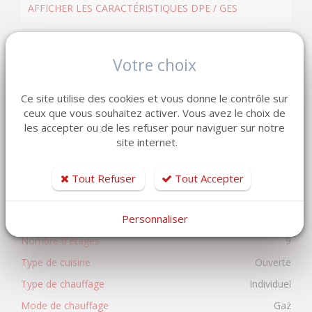
AFFICHER LES CARACTÉRISTIQUES DPE / GES
Ascenseur
Oui
Votre choix
Etage
4
Nombre de pièces
3
Ce site utilise des cookies et vous donne le contrôle sur
Nombre de chambres
2
ceux que vous souhaitez activer. Vous avez le choix de
les accepter ou de les refuser pour naviguer sur notre
Surface habitable
72.45 m2
site internet.
Secteur
LES ORMEAUX
Interphone
Oui
Tout Refuser
Tout Accepter
Digicode
Oui
Personnaliser
Gardien
Oui
Nombre d'étages
9
Type de cuisine
Ouverte
Type de chauffage
Individuel
Mode de chauffage
Gaz