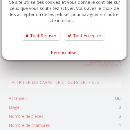
Ce site utilise des cookies et vous donne le contrôle sur
Estimation gratuite de votre bien
ceux que vous souhaitez activer. Vous avez le choix de
les accepter ou de les refuser pour naviguer sur notre
site internet.
Bien soumis au statut de la copropriété
Procédure de copropriété :
Pas de procédure en cours
Charges annuelles :
3000 € / an
Tout Refuser
Tout Accepter
Les informations sur les risques auxquels ce bien est
exposé sont disponibles sur le site Géorisques
https://www.georisques.gouv.fr
Personnaliser
298 000 €
honoraires charge vendeur
AFFICHER LES CARACTÉRISTIQUES DPE / GES
Ascenseur
Oui
Etage
2
Nombre de pièces
2
Nombre de chambres
1