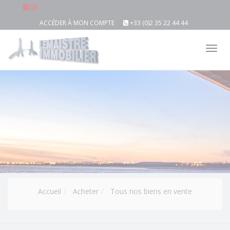
ACCÉDER À MON COMPTE
+33 (0)2 35 22 44 44
Tog
nav
Accueil
Acheter
Tous nos biens en vente