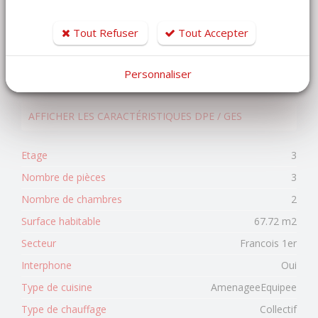
Les informations sur les risques auxquels ce bien est
exposé sont disponibles sur le site Géorisques
Tout Refuser
Tout Accepter
https://www.georisques.gouv.fr
189 000 €
Personnaliser
honoraires charge vendeur
AFFICHER LES CARACTÉRISTIQUES DPE / GES
Etage
3
Nombre de pièces
3
Nombre de chambres
2
Surface habitable
67.72 m2
Secteur
Francois 1er
Interphone
Oui
Type de cuisine
AmenageeEquipee
Type de chauffage
Collectif