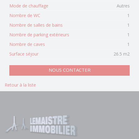
Mode de chauffage
Autres
Nombre de WC
1
Nombre de salles de bains
1
Nombre de parking extérieurs
1
Nombre de caves
1
Surface séjour
26.5 m2
NOUS CONTACTER
Retour à la liste