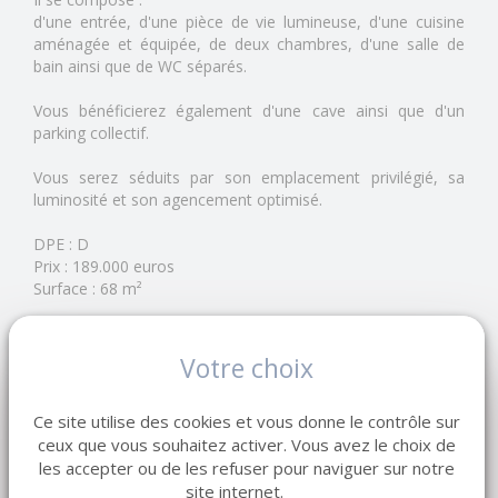
d'une entrée, d'une pièce de vie lumineuse, d'une cuisine
aménagée et équipée, de deux chambres, d'une salle de
bain ainsi que de WC séparés.
Vous bénéficierez également d'une cave ainsi que d'un
parking collectif.
Vous serez séduits par son emplacement privilégié, sa
luminosité et son agencement optimisé.
DPE : D
Prix : 189.000 euros
Surface : 68 m²
LEMAISTRE IMMOBILIER
Réseau de 7 agences en Normandie
Votre choix
Depuis 1998, notre entreprise familiale accompagne
vendeurs et acquéreurs dans leurs projets immobiliers.
Ce site utilise des cookies et vous donne le contrôle sur
Estimation gratuite de votre bien.
ceux que vous souhaitez activer. Vous avez le choix de
les accepter ou de les refuser pour naviguer sur notre
site internet.