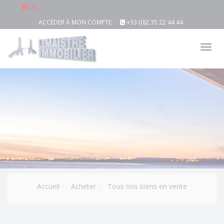
ACCÉDER À MON COMPTE
+33 (0)2 35 22 44 44
Tog
nav
Accueil
Acheter
Tous nos biens en vente