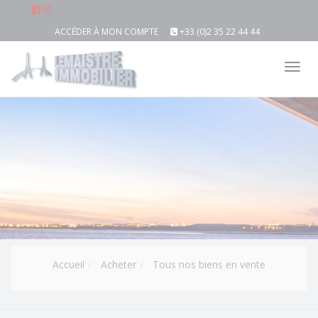
ACCÉDER À MON COMPTE
+33 (0)2 35 22 44 44
Tog
nav
Accueil
Acheter
Tous nos biens en vente