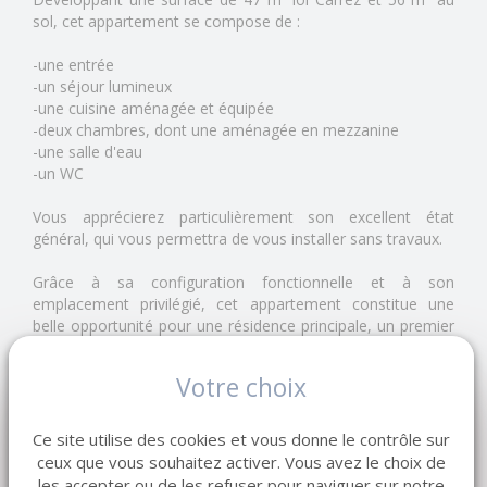
sol, cet appartement se compose de :
-une entrée
-un séjour lumineux
-une cuisine aménagée et équipée
-deux chambres, dont une aménagée en mezzanine
-une salle d'eau
-un WC
Vous apprécierez particulièrement son excellent état
général, qui vous permettra de vous installer sans travaux.
Grâce à sa configuration fonctionnelle et à son
emplacement privilégié, cet appartement constitue une
belle opportunité pour une résidence principale, un premier
achat ou un investissement locatif.
Votre choix
Les atouts de ce bien :
- emplacement recherché en centre-ville
Ce site utilise des cookies et vous donne le contrôle sur
- appartement en parfait état
ceux que vous souhaitez activer. Vous avez le choix de
- cuisine aménagée et équipée
les accepter ou de les refuser pour naviguer sur notre