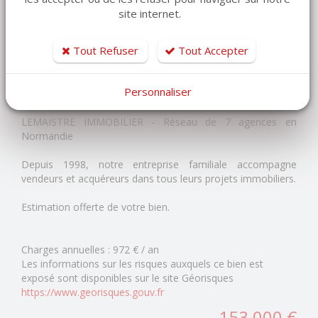
- beaux volumes grâce à la mezzanine
site internet.
- 47 m² Carrez / 56 m² au sol
Tout Refuser
Tout Accepter
Une visite s'impose pour découvrir tout le charme et les
prestations de cet appartement.
Personnaliser
Surface habitable : 47 m² loi Carrez - 56 m² au sol
LEMAISTRE IMMOBILIER - Réseau de 7 agences en
Normandie
Depuis 1998, notre entreprise familiale accompagne
vendeurs et acquéreurs dans tous leurs projets immobiliers.
Estimation offerte de votre bien.
Charges annuelles :
972 € / an
Les informations sur les risques auxquels ce bien est
exposé sont disponibles sur le site Géorisques
https://www.georisques.gouv.fr
153 000 €