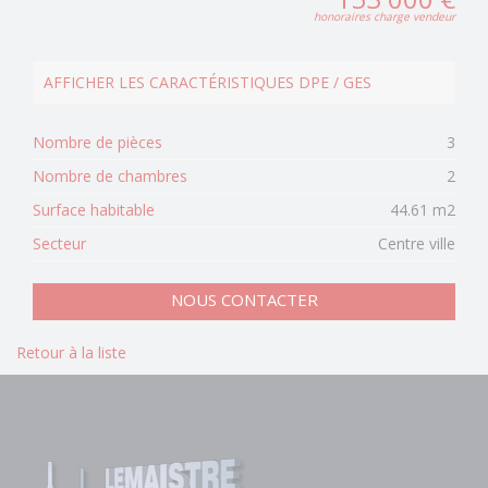
honoraires charge vendeur
AFFICHER LES CARACTÉRISTIQUES DPE / GES
Nombre de pièces
3
Nombre de chambres
2
Surface habitable
44.61 m2
Secteur
Centre ville
NOUS CONTACTER
Retour à la liste