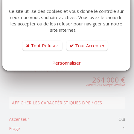
Copropriété de 50 lots (Pas de procédure en cours).
Ce site utilise des cookies et vous donne le contrôle sur
Charges annuelles : 6008 euros.
ceux que vous souhaitez activer. Vous avez le choix de
les accepter ou de les refuser pour naviguer sur notre
site internet.
Bien soumis au statut de la copropriété
Nombre de lots de la copropriété :
50
Tout Refuser
Tout Accepter
Procédure de copropriété :
Pas de procédure en cours
Charges annuelles :
6008 € / an
Les informations sur les risques auxquels ce bien est
Personnaliser
exposé sont disponibles sur le site Géorisques
https://www.georisques.gouv.fr
264 000 €
honoraires charge vendeur
AFFICHER LES CARACTÉRISTIQUES DPE / GES
Ascenseur
Oui
Etage
1