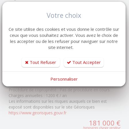
LEMAISTRE IMMOBILIER - Réseau de 7 agences en
Votre choix
Normandie
Depuis 1998, notre entreprise familiale accompagne
vendeurs et acquéreurs dans tous leurs projets immobiliers.
Ce site utilise des cookies et vous donne le contrôle sur
ceux que vous souhaitez activer. Vous avez le choix de
Estimation offerte de votre bien
les accepter ou de les refuser pour naviguer sur notre
Copropriété de 30 lots - dont 15 lots habitation. (Pas de
site internet.
procédure en cours).
Charges annuelles : 1200 euros.
Tout Refuser
Tout Accepter
Bien soumis au statut de la copropriété
Personnaliser
Nombre de lots de la copropriété :
30
Procédure de copropriété :
Pas de procédure en cours
Charges annuelles :
1200 € / an
Les informations sur les risques auxquels ce bien est
exposé sont disponibles sur le site Géorisques
https://www.georisques.gouv.fr
181 000 €
honoraires charge vendeur