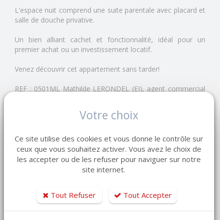
L'espace nuit comprend une suite parentale avec placard et
salle de douche privative.
Un bien alliant cachet et fonctionnalité, idéal pour un
premier achat ou un investissement locatif.
Venez découvrir cet appartement sans tarder!
REF : 0501ML Mathilde LERONDEL (EI), agent commercial
(R.S.A.C ROUEN n° 910 314 202).
Copropriété de 10 lots - dont 8 lots habitation. (Pas de
Votre choix
procédure en cours).
Charges annuelles : 765 euros.
Ce site utilise des cookies et vous donne le contrôle sur
ceux que vous souhaitez activer. Vous avez le choix de
les accepter ou de les refuser pour naviguer sur notre
Bien soumis au statut de la copropriété
site internet.
Nombre de lots de la copropriété :
10
Procédure de copropriété :
Pas de procédure en cours
Tout Refuser
Tout Accepter
Charges annuelles :
765 € / an
Les informations sur les risques auxquels ce bien est
exposé sont disponibles sur le site Géorisques