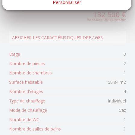
Personnaliser
https://www.georisques.gouv.fr
132 500 €
honoraires charge vendeur
AFFICHER LES CARACTÉRISTIQUES DPE / GES
Etage
3
Nombre de pièces
2
Nombre de chambres
1
Surface habitable
50.84 m2
Nombre d'étages
4
Type de chauffage
Individuel
Mode de chauffage
Gaz
Nombre de WC
1
Nombre de salles de bains
1