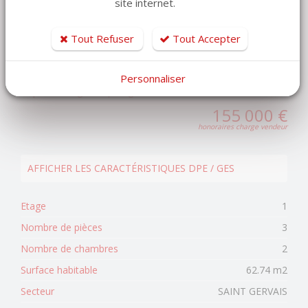
site internet.
Nombre de lots de la copropriété :
22
Procédure de copropriété :
Pas de procédure en cours
Tout Refuser
Tout Accepter
Charges annuelles :
570 € / an
Les informations sur les risques auxquels ce bien est
exposé sont disponibles sur le site Géorisques
Personnaliser
https://www.georisques.gouv.fr
155 000 €
honoraires charge vendeur
AFFICHER LES CARACTÉRISTIQUES DPE / GES
Etage
1
Nombre de pièces
3
Nombre de chambres
2
Surface habitable
62.74 m2
Secteur
SAINT GERVAIS