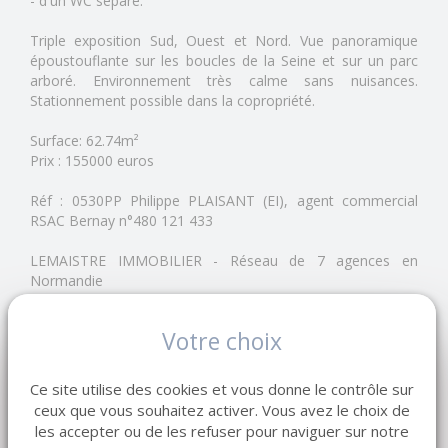
- d'un WC séparé.
Triple exposition Sud, Ouest et Nord. Vue panoramique
époustouflante sur les boucles de la Seine et sur un parc
arboré. Environnement très calme sans nuisances.
Stationnement possible dans la copropriété.
Surface: 62.74m²
Prix : 155000 euros
Réf : 0530PP Philippe PLAISANT (EI), agent commercial
RSAC Bernay n°480 121 433
LEMAISTRE IMMOBILIER - Réseau de 7 agences en
Normandie
Depuis 1998, notre entreprise familiale accompagne
vendeurs et acquéreurs dans leurs projets immobiliers.
Votre choix
Estimation gratuite de votre bien.
Copropriété de 22 lots (Pas de procédure en cours).
Ce site utilise des cookies et vous donne le contrôle sur
ceux que vous souhaitez activer. Vous avez le choix de
Charges annuelles : 569.88 euros.
les accepter ou de les refuser pour naviguer sur notre