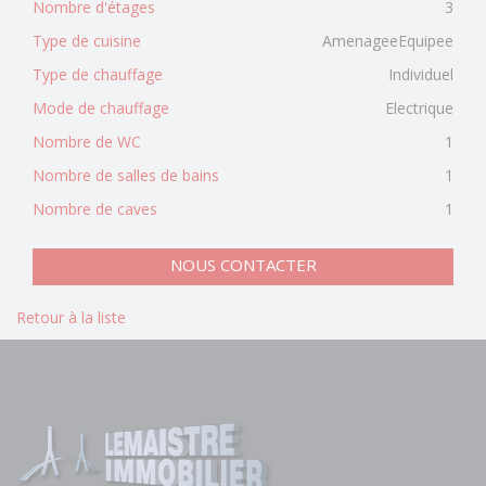
Nombre d'étages
3
Type de cuisine
AmenageeEquipee
Type de chauffage
Individuel
Mode de chauffage
Electrique
Nombre de WC
1
Nombre de salles de bains
1
Nombre de caves
1
NOUS CONTACTER
Retour à la liste