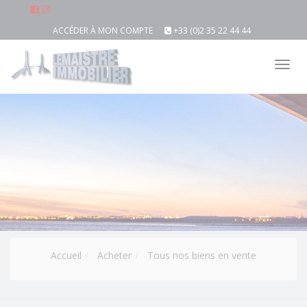
ACCÉDER À MON COMPTE
+33 (0)2 35 22 44 44
Tog
nav
Accueil
Acheter
Tous nos biens en vente