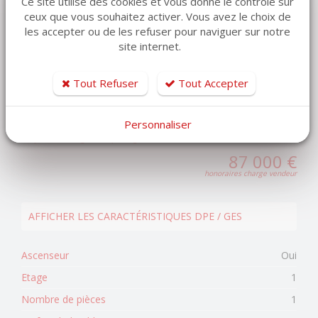
Ce site utilise des cookies et vous donne le contrôle sur
Copropriété de 20 lots.
ceux que vous souhaitez activer. Vous avez le choix de
les accepter ou de les refuser pour naviguer sur notre
Charges annuelles : 1948 euros.
site internet.
Nombre de lots de la copropriété :
20
Tout Refuser
Tout Accepter
Charges annuelles :
1948 € / an
Les informations sur les risques auxquels ce bien est
exposé sont disponibles sur le site Géorisques
Personnaliser
https://www.georisques.gouv.fr
87 000 €
honoraires charge vendeur
AFFICHER LES CARACTÉRISTIQUES DPE / GES
Ascenseur
Oui
Etage
1
Nombre de pièces
1