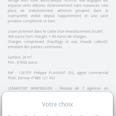
vitrage avec volet automatique récente. Vue dégagée sur
espaces verts arborés. Environnement sans nuisances. Une
place de stationnement aérienne privative dans la
copropriété visible depuis l'appartement et une cave
privative complètent ce bien.
Loyer potentiel dans le cadre d'un investissement locatif :
490 euros hors charges + 90 euros de charges
Charges comprenant chauffage et eau chaude collectif,
entretien des parties communes
Surface: 26 m²
Prix : 87000 euros
Réf : 1267PP Philippe PLAISANT (EI), agent commercial
RSAC Bernay n°480 121 433
LEMAISTRE IMMOBILIER - Réseau de 7 agences en
Normandie
Depuis 1998, notre entreprise familiale accompagne
Votre choix
vendeurs et acquéreurs dans leurs projets immobiliers.
Estimation gratuite de votre bien.