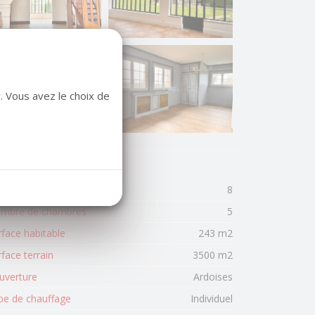
. Vous avez le choix de
mbre de pièces
8
mbre de chambres
5
rface habitable
243 m2
face terrain
3500 m2
uverture
Ardoises
pe de chauffage
Individuel