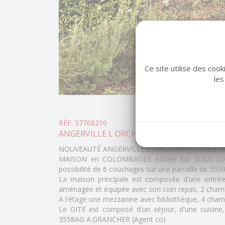
Ce site utilise des coo
les
RÉF. 57768210
ANGERVILLE L ORCHER - 76280
NOUVEAUTÉ ANGERVILLE L'ORCHER PROCHE ET
MAISON en COLOMBAGES édifiée sur SOUS-SOL
possibilité de 6 couchages sur une parcelle de 350
La maison principale est composée d'une entré
aménagée et équipée avec son coin repas, 2 chamb
A l'étage une mezzanine avec bibliothèque, 4 cham
Le GITE est composé d'un séjour, d'une cuisin
3558AG A.GRANCHER (Agent co)