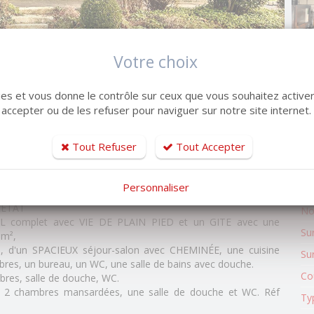
Votre choix
kies et vous donne le contrôle sur ceux que vous souhaitez activer
 accepter ou de les refuser pour naviguer sur notre site internet.
Tout Refuser
Tout Accepter
Personnaliser
No
RETAT
No
 complet avec VIE DE PLAIN PIED et un GITE avec une
Su
0m²,
e, d'un SPACIEUX séjour-salon avec CHEMINÉE, une cuisine
Sur
res, un bureau, un WC, une salle de bains avec douche.
Co
bres, salle de douche, WC.
e, 2 chambres mansardées, une salle de douche et WC. Réf
Ty