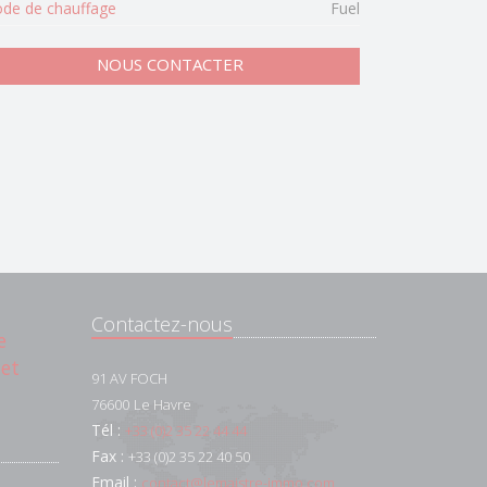
de de chauffage
Fuel
NOUS CONTACTER
Contactez-nous
e
 et
91 AV FOCH
76600
Le Havre
Tél :
+33 (0)2 35 22 44 44
Fax :
+33 (0)2 35 22 40 50
Email :
contact@lemaistre-immo.com