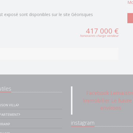
Mo
st exposé sont disponibles sur le site Géorisques
417 000 €
honoraires charge vendeur
tiles
Facebook Lemaistr
Immobilier Le havre
ISON VILLA
environs
PPARTEMENT
instagram
RRAIN