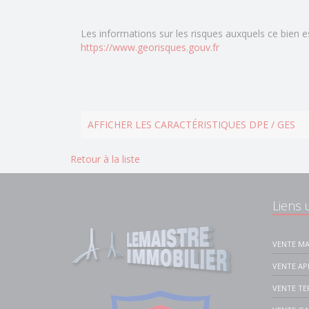
Les informations sur les risques auxquels ce bien e
https://www.georisques.gouv.fr
AFFICHER LES CARACTÉRISTIQUES DPE / GES
Retour à la liste
Liens u
VENTE MA
VENTE A
VENTE TE