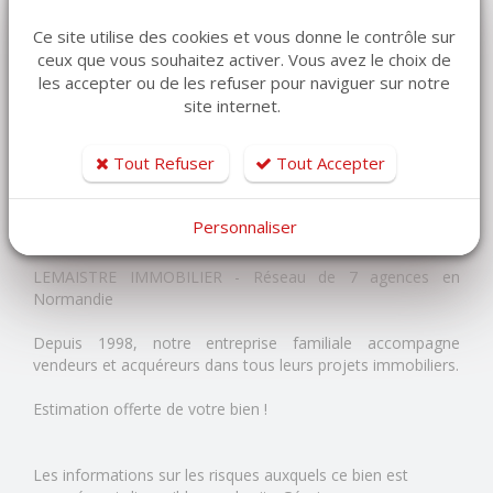
- ses prestations élitistes
- sa discrétion
Ce site utilise des cookies et vous donne le contrôle sur
- son raffinement
ceux que vous souhaitez activer. Vous avez le choix de
les accepter ou de les refuser pour naviguer sur notre
Bien de PRESTIGE !
site internet.
Surface habitable : 217 m²
Tout Refuser
Tout Accepter
Surface terrain: 1020 m²
Prix : 1 680 000 euros
Personnaliser
Réf : 2206-ML
LEMAISTRE IMMOBILIER - Réseau de 7 agences en
Normandie
Depuis 1998, notre entreprise familiale accompagne
vendeurs et acquéreurs dans tous leurs projets immobiliers.
Estimation offerte de votre bien !
Les informations sur les risques auxquels ce bien est