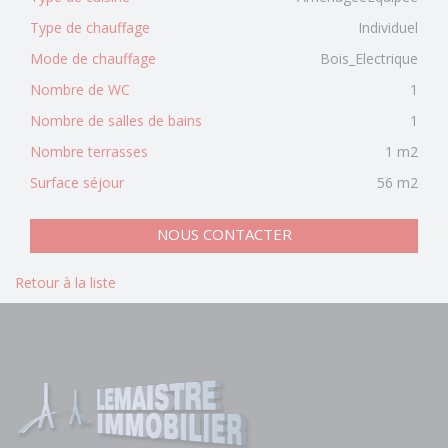
Type de chauffage
Individuel
Mode de chauffage
Bois_Electrique
Nombre de WC
1
Nombre de salles de bains
1
Nombre terrasses
1 m2
Surface séjour
56 m2
NOUS CONTACTER
Retour à la liste