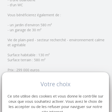
- d'un WC
Vous bénéficierez également de :
- un jardin d'environ 580 m²
- un garage de 30 m²
Vie de plain-pied - secteur recherché - environnement calme
et agréable
Surface habitable : 130 m²
Surface terrain : 580 m²
Prix : 299 000 euros
Réf : 1840PM
Votre choix
LEMAISTRE IMMOBILIER - Réseau de 7 agences en
Normandie
Depuis 1998, notre entreprise familiale accompagne
Ce site utilise des cookies et vous donne le contrôle sur
vendeurs et acquéreurs dans leurs projets immobiliers.
ceux que vous souhaitez activer. Vous avez le choix de
les accepter ou de les refuser pour naviguer sur notre
Estimation gratuite de votre bien !
site internet.