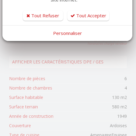
Tout Refuser
Tout Accepter
Les informations sur les risques auxquels ce bien est
exposé sont disponibles sur le site Géorisques
https://www.georisques.gouv.fr
Personnaliser
299 000 €
honoraires charge vendeur
AFFICHER LES CARACTÉRISTIQUES DPE / GES
Nombre de pièces
6
Nombre de chambres
4
Surface habitable
130 m2
Surface terrain
580 m2
Année de construction
1949
Couverture
Ardoises
Type de cuisine
AmenageeEquipee