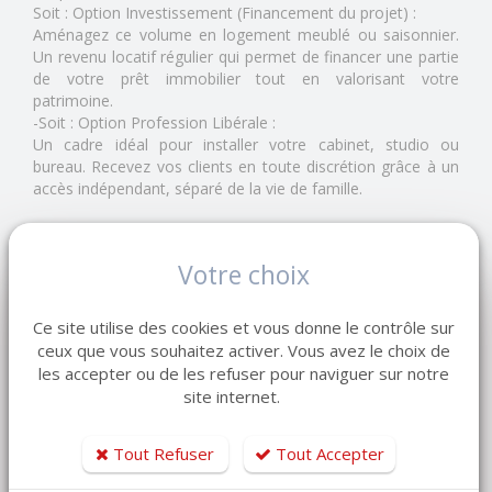
Soit : Option Investissement (Financement du projet) :
Aménagez ce volume en logement meublé ou saisonnier.
Un revenu locatif régulier qui permet de financer une partie
de votre prêt immobilier tout en valorisant votre
patrimoine.
-Soit : Option Profession Libérale :
Un cadre idéal pour installer votre cabinet, studio ou
bureau. Recevez vos clients en toute discrétion grâce à un
accès indépendant, séparé de la vie de famille.
- Extérieurs et Prestations Haut de Gamme
Le terrain de 780 m² est une véritable oasis :
Votre choix
Une Terrasse monumentale de plus de 100 m² pour vos
réceptions.
Deux Garages.
Ce site utilise des cookies et vous donne le contrôle sur
Double portails.
ceux que vous souhaitez activer. Vous avez le choix de
les accepter ou de les refuser pour naviguer sur notre
Jardin paysager, espace de stockage et local technique.
site internet.
Cadre de vie calme à proximité immédiate des commerces
et écoles.
Tout Refuser
Tout Accepter