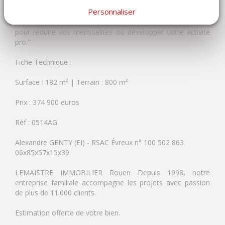
L'avis du conseiller : "C'est un bien rare qui permet de
Personnaliser
concilier confort de vie et intelligence financière. La
dépendance est un luxe qui peut devenir votre meilleur allié
pour réduire vos mensualités ou développer votre activité
pro."
Fiche Technique :
Surface : 182 m² | Terrain : 800 m²
Prix : 374 900 euros
Réf : 0514AG
Alexandre GENTY (EI) - RSAC Évreux n° 100 502 863
06x85x57x15x39
LEMAISTRE IMMOBILIER Rouen Depuis 1998, notre
entreprise familiale accompagne les projets avec passion
de plus de 11.000 clients.
Estimation offerte de votre bien.