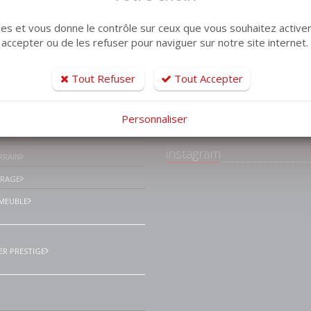
kies et vous donne le contrôle sur ceux que vous souhaitez activer
 accepter ou de les refuser pour naviguer sur notre site internet.
tiles
Tout Refuser
Tout Accepter
Facebook Lemaistr
Immobilier Le havre
ISON VILLA
environs
Personnaliser
PPARTEMENT
instagram
RRAIN
ARAGE
MEUBLE
ER PRESTIGE