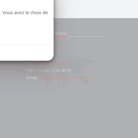
. Vous avez le choix de
Contactez-nous
e
 et
91 AV FOCH
76600
Le Havre
Tél :
+33 (0)2 35 22 44 44
Fax :
+33 (0)2 35 22 40 50
Email :
contact@lemaistre-immo.com