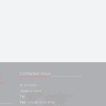
Contactez-nous
e
 et
91 AV FOCH
76600
Le Havre
Tél :
+33 (0)2 35 22 44 44
Fax :
+33 (0)2 35 22 40 50