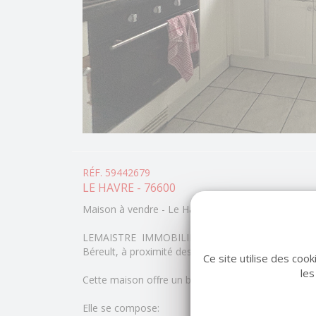
RÉF. 59442679
LE HAVRE - 76600
Maison à vendre - Le Havre - 70 m² - 2 chambres
LEMAISTRE IMMOBILIER vous propose cette agré
Béreult, à proximité des écoles, commerces et axes
Ce site utilise des coo
les
Cette maison offre un beau potentiel après rafraîc
Elle se compose: