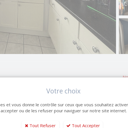
No
No
Votre choix
Su
able maison en briques située au Havre, secteur Vallée
 principaux.
Sur
kies et vous donne le contrôle sur ceux que vous souhaitez activer
 accepter ou de les refuser pour naviguer sur notre site internet.
Se
hissement.
An
Tout Refuser
Tout Accepter