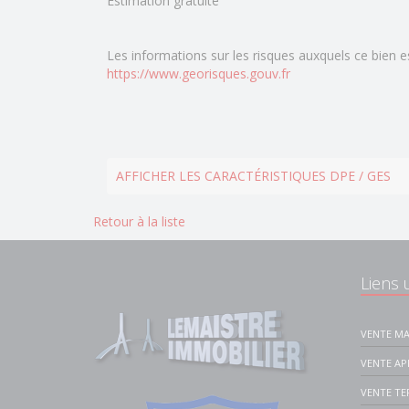
Estimation gratuite
Les informations sur les risques auxquels ce bien e
https://www.georisques.gouv.fr
AFFICHER LES CARACTÉRISTIQUES DPE / GES
Retour à la liste
Liens u
VENTE MA
VENTE A
VENTE TE