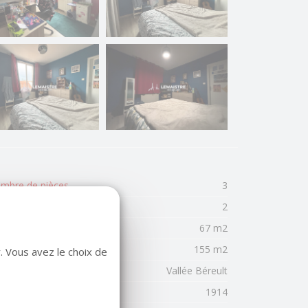
mbre de pièces
3
mbre de chambres
2
rface habitable
67 m2
face terrain
155 m2
. Vous avez le choix de
cteur
Vallée Béreult
née de construction
1914