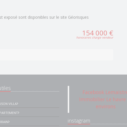
st exposé sont disponibles sur le site Géorisques
154 000 €
honoraires charge vendeur
tiles
Facebook Lemaistr
Immobilier Le havre
ISON VILLA
environs
PPARTEMENT
instagram
RRAIN