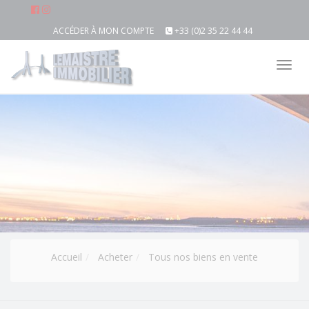
ACCÉDER À MON COMPTE
+33 (0)2 35 22 44 44
Tog
nav
Accueil
Acheter
Tous nos biens en vente