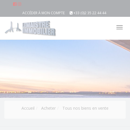
ACCÉDER À MON COMPTE
+33 (0)2 35 22 44 44
Tog
nav
Accueil
Acheter
Tous nos biens en vente