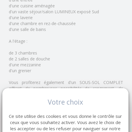
d'une cuisine aménagée
d'un vaste séjour/salon LUMINEUX exposé Sud
d'une laverie
d'une chambre en rez-de-chaussée
d'une salle de bains
A l'étage :
de 3 chambres
de 2 salles de douche
d'une mezzanine
d'un grenier
Vous profiterez également d'un SOUS-SOL COMPLET
offrant de nombreuses possibilités de rangement, de
stationnement ou d'aménagement, ainsi que d'un superbe
jardin arboré d'environ 2 000 m², idéal pour profiter des
Votre choix
beaux jours en toute tranquillité.
Ce site utilise des cookies et vous donne le contrôle sur
VIE DE PLAIN-PIED
ceux que vous souhaitez activer. Vous avez le choix de
Secteur recherché - Centre-ville à pied - Grande parcelle -
les accepter ou de les refuser pour naviguer sur notre
Environnement calme