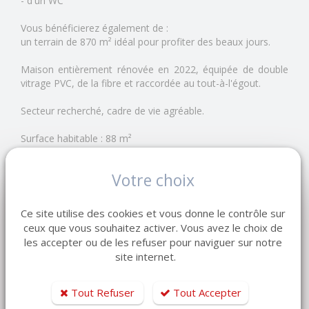
- d'un WC
Vous bénéficierez également de :
un terrain de 870 m² idéal pour profiter des beaux jours.
Maison entièrement rénovée en 2022, équipée de double
vitrage PVC, de la fibre et raccordée au tout-à-l'égout.
Secteur recherché, cadre de vie agréable.
Surface habitable : 88 m²
Surface terrain : 870 m²
Votre choix
Réf : KD 1086
Ce site utilise des cookies et vous donne le contrôle sur
Prix : 249 000 euros
ceux que vous souhaitez activer. Vous avez le choix de
les accepter ou de les refuser pour naviguer sur notre
site internet.
Les informations sur les risques auxquels ce bien est
exposé sont disponibles sur le site Géorisques
https://www.georisques.gouv.fr
Tout Refuser
Tout Accepter