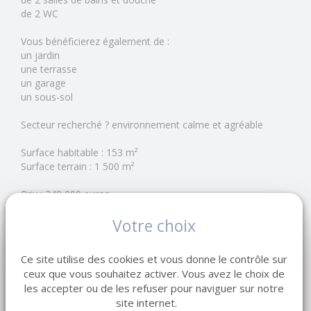
de 2 WC
Vous bénéficierez également de :
un jardin
une terrasse
un garage
un sous-sol
Secteur recherché ? environnement calme et agréable
Surface habitable : 153 m²
Surface terrain : 1 500 m²
Prix : 349 000 euros
Votre choix
Réf : 3654
A. GRANCHER - RSAC Le Havre 883 869 273
Ce site utilise des cookies et vous donne le contrôle sur
LEMAISTRE IMMOBILIER - Réseau de 7 agences en
ceux que vous souhaitez activer. Vous avez le choix de
Normandie
les accepter ou de les refuser pour naviguer sur notre
Depuis 1998, notre entreprise familiale accompagne
site internet.
vendeurs et acquéreurs dans leurs projets immobiliers.