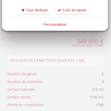
Estimation gratuite de votre bien
Tout Refuser
Tout Accepter
Les informations sur les risques auxquels ce bien est
Personnaliser
exposé sont disponibles sur le site Géorisques
https://www.georisques.gouv.fr
349 000 €
honoraires charge vendeur
AFFICHER LES CARACTÉRISTIQUES DPE / GES
Nombre de pièces
5
Nombre de chambres
4
Surface habitable
153 m2
Surface terrain
1500 m2
Année de construction
1998