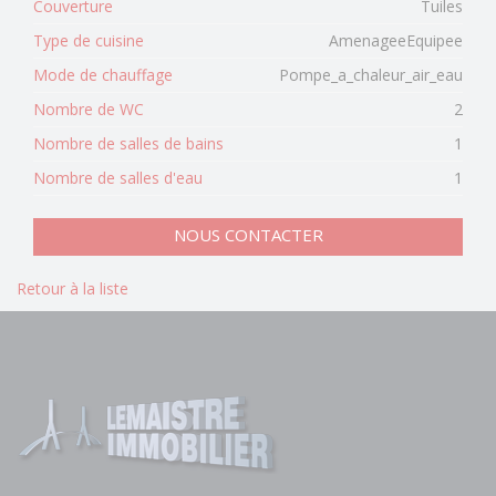
Couverture
Tuiles
Type de cuisine
AmenageeEquipee
Mode de chauffage
Pompe_a_chaleur_air_eau
Nombre de WC
2
Nombre de salles de bains
1
Nombre de salles d'eau
1
NOUS CONTACTER
Retour à la liste