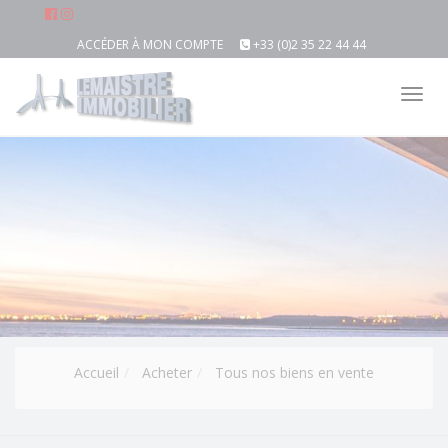
ACCÉDER À MON COMPTE
+33 (0)2 35 22 44 44
Tog
nav
Accueil
Acheter
Tous nos biens en vente