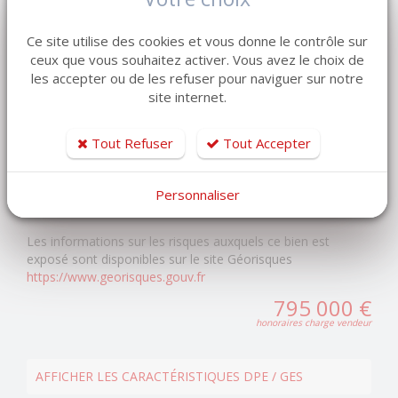
Terrain : 8700 m²
Ce site utilise des cookies et vous donne le contrôle sur
Prix : 795 000 euros
ceux que vous souhaitez activer. Vous avez le choix de
Ref : 2249-ML
les accepter ou de les refuser pour naviguer sur notre
site internet.
LEMAISTRE IMMOBILIER - Réseau de 7 agences en
Normandie
Depuis 1998, notre entreprise familiale accompagne
Tout Refuser
Tout Accepter
vendeurs et acquéreurs dans leurs projets immobiliers.
Estimation offerte de votre bien
Personnaliser
Les informations sur les risques auxquels ce bien est
exposé sont disponibles sur le site Géorisques
https://www.georisques.gouv.fr
795 000 €
honoraires charge vendeur
AFFICHER LES CARACTÉRISTIQUES DPE / GES