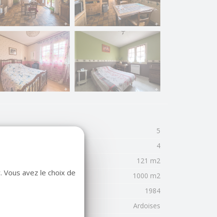
mbre de pièces
5
mbre de chambres
4
rface habitable
121 m2
. Vous avez le choix de
face terrain
1000 m2
née de construction
1984
uverture
Ardoises