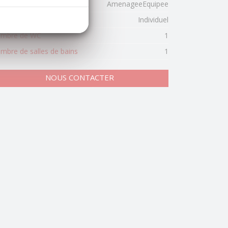
pe de cuisine
AmenageeEquipee
pe de chauffage
Individuel
mbre de WC
1
mbre de salles de bains
1
NOUS CONTACTER