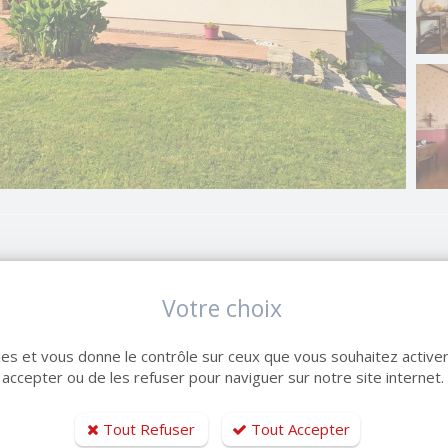
No
déalement situé à Terres-de-Caux dans un environnement
No
Votre choix
Su
kies et vous donne le contrôle sur ceux que vous souhaitez activer
Sur
 accepter ou de les refuser pour naviguer sur notre site internet.
An
Co
Tout Refuser
Tout Accepter