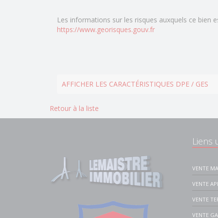
Les informations sur les risques auxquels ce bien e
https://www.georisques.gouv.fr
AFFICHER LES CARACTÉRISTIQUES DPE / GES
Retour à la liste
Liens u
VENTE MA
VENTE A
VENTE TE
VENTE G