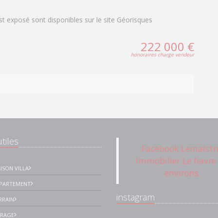
st exposé sont disponibles sur le site Géorisques
222 000 €
honoraires charge vendeur
tiles
Facebook Lemaistr
Immobilier Le havre
ISON VILLA
environs
PPARTEMENT
instagram
RRAIN
ARAGE