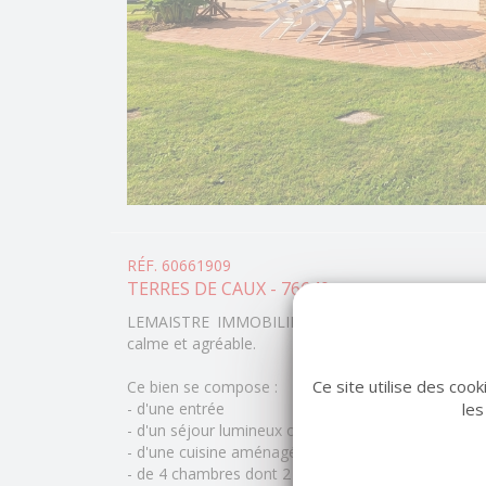
RÉF. 60661909
TERRES DE CAUX - 76640
LEMAISTRE IMMOBILIER vous propose ce bien i
calme et agréable.
Ce site utilise des coo
Ce bien se compose :
les
- d'une entrée
- d'un séjour lumineux ouvert sur la terrasse
- d'une cuisine aménagée et équipée
- de 4 chambres dont 2 au rez-de-chaussée