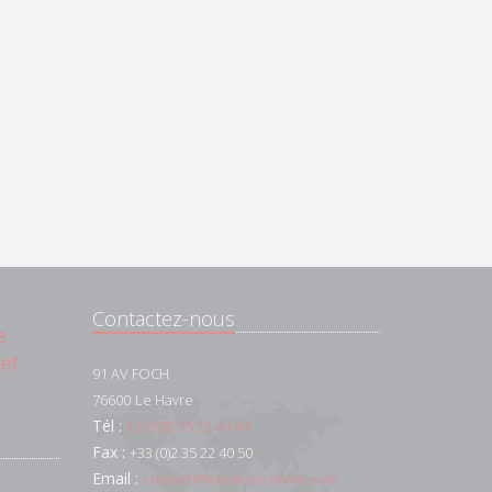
Contactez-nous
e
 et
91 AV FOCH
76600
Le Havre
Tél :
+33 (0)2 35 22 44 44
Fax :
+33 (0)2 35 22 40 50
Email :
contact@lemaistre-immo.com