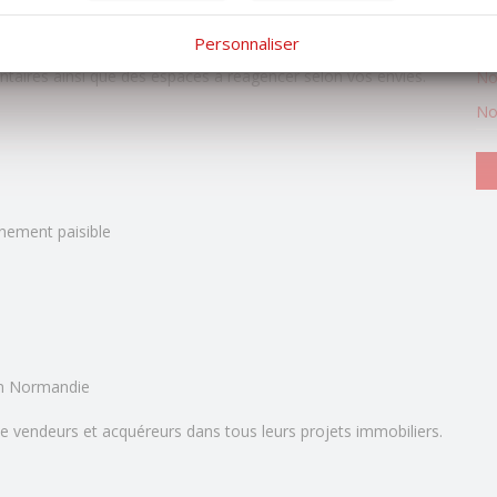
Ty
Personnaliser
Ty
taires ainsi que des espaces à réagencer selon vos envies.
No
No
nnement paisible
n Normandie
e vendeurs et acquéreurs dans tous leurs projets immobiliers.