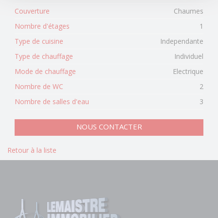
Couverture
Chaumes
Nombre d'étages
1
Type de cuisine
Independante
Type de chauffage
Individuel
Mode de chauffage
Electrique
Nombre de WC
2
Nombre de salles d'eau
3
NOUS CONTACTER
Retour à la liste