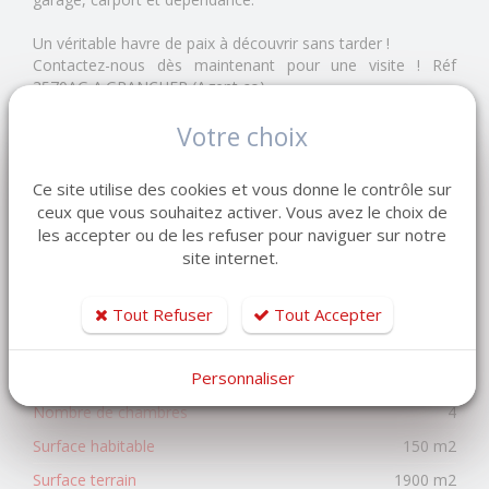
Un véritable havre de paix à découvrir sans tarder !
Contactez-nous dès maintenant pour une visite ! Réf
3570AG A.GRANCHER (Agent co)
Votre choix
Les informations sur les risques auxquels ce bien est
exposé sont disponibles sur le site Géorisques
Ce site utilise des cookies et vous donne le contrôle sur
https://www.georisques.gouv.fr
ceux que vous souhaitez activer. Vous avez le choix de
399 000 €
les accepter ou de les refuser pour naviguer sur notre
honoraires charge vendeur
site internet.
Tout Refuser
Tout Accepter
AFFICHER LES CARACTÉRISTIQUES DPE / GES
Personnaliser
Nombre de pièces
6
Nombre de chambres
4
Surface habitable
150 m2
Surface terrain
1900 m2