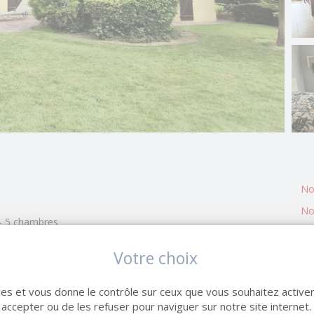
No
No
 - 5 chambres
Su
té une maison rare à la vente, idéalement située en plein
Votre choix
Sur
commerces accessibles à pied.
An
kies et vous donne le contrôle sur ceux que vous souhaitez activer
s et se compose :
Co
 accepter ou de les refuser pour naviguer sur notre site internet.