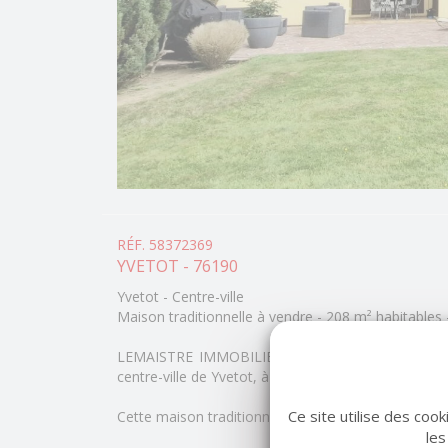
RÉF. 58372369
YVETOT - 76190
Yvetot - Centre-ville
Maison traditionnelle à vendre - 208 m² habitables
LEMAISTRE IMMOBILIER vous propose en exclusivi
centre-ville de Yvetot, à proximité immédiate des 
Ce site utilise des coo
Cette maison traditionnelle offre de beaux volume
les