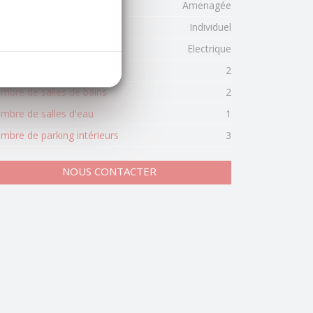
pe de cuisine
Amenagée
pe de chauffage
Individuel
de de chauffage
Electrique
mbre de WC
2
mbre de salles de bains
2
mbre de salles d'eau
1
mbre de parking intérieurs
3
NOUS CONTACTER