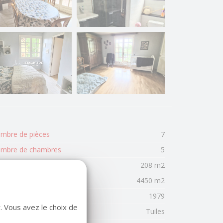
mbre de pièces
7
mbre de chambres
5
rface habitable
208 m2
face terrain
4450 m2
née de construction
1979
. Vous avez le choix de
uverture
Tuiles