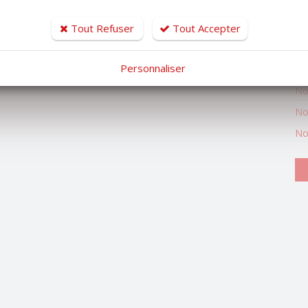
Ty
Ty
Tout Refuser
Tout Accepter
Mo
Personnaliser
No
No
No
No