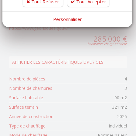
Tout Refuser
Tout Accepter
Les informations sur les risques auxquels ce bien est
Personnaliser
exposé sont disponibles sur le site Géorisques
https://www.georisques.gouv.fr
285 000 €
honoraires charge vendeur
AFFICHER LES CARACTÉRISTIQUES DPE / GES
Nombre de pièces
4
Nombre de chambres
3
Surface habitable
90 m2
Surface terrain
321 m2
Année de construction
2026
Type de chauffage
Individuel
Mode de chauffage
PompeChaleur