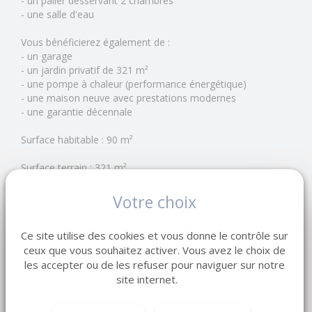
- un palier desservant 2 chambres
- une salle d'eau
Vous bénéficierez également de :
- un garage
- un jardin privatif de 321 m²
- une pompe à chaleur (performance énergétique)
- une maison neuve avec prestations modernes
- une garantie décennale
Surface habitable : 90 m²
Surface terrain : 321 m²
Prix : 285 000 euros
Votre choix
Réf : 15H-T4-SL
Ce site utilise des cookies et vous donne le contrôle sur
ceux que vous souhaitez activer. Vous avez le choix de
LEMAISTRE IMMOBILIER - Réseau de 7 agences en
les accepter ou de les refuser pour naviguer sur notre
Normandie
site internet.
Depuis 1998, notre entreprise familiale accompagne
vendeurs et acquéreurs dans tous leurs projets immobiliers.
Estimation offerte de votre bien