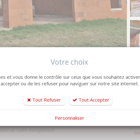
Votre choix
kies et vous donne le contrôle sur ceux que vous souhaitez activer
 accepter ou de les refuser pour naviguer sur notre site internet.
No
 cette contemporaine de plain pied en construction.
Su
Tout Refuser
Tout Accepter
Sur
les
An
Personnaliser
No
asse couverte exposée sud est, d'un garage de 25m²
 dans un cadre exceptionnel.
No