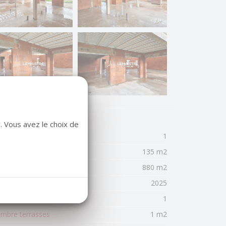
. Vous avez le choix de
mbre de pièces
1
rface habitable
135 m2
face terrain
880 m2
née de construction
2025
mbre de parking intérieurs
1
mbre terrasses
1 m2