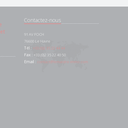
Contactez-nous
e
 et
91 AV FOCH
76600
Le Havre
Tél :
+33 (0)2 35 22 44 44
Fax :
+33 (0)2 35 22 40 50
Email :
contact@lemaistre-immo.com