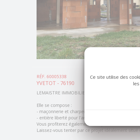
RÉF. 60005338
Ce site utilise des coo
YVETOT - 76190
les
LEMAISTRE IMMOBILIER vous propose en exclusivité
Elle se compose :
- maçonnerie et charpente achevées avec décenna
- entière liberté pour l'aménagement intérieur
Vous profiterez également d'un jardin, d'une terr
Laissez-vous tenter par ce projet idéalement situé