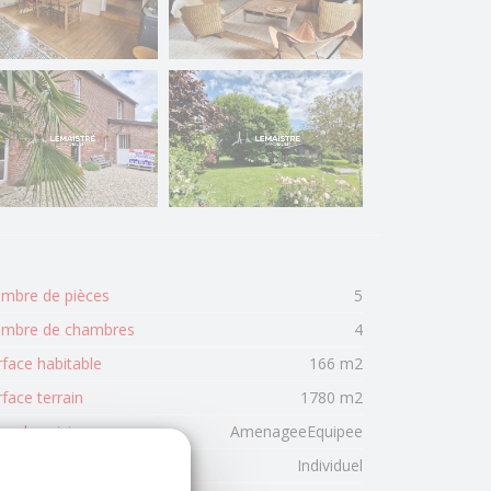
mbre de pièces
5
mbre de chambres
4
rface habitable
166 m2
face terrain
1780 m2
pe de cuisine
AmenageeEquipee
pe de chauffage
Individuel