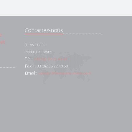
Contactez-nous
e
 et
91 AV FOCH
76600
Le Havre
Tél :
+33 (0)2 35 22 44 44
Fax :
+33 (0)2 35 22 40 50
Email :
contact@lemaistre-immo.com