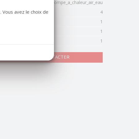
de de chauffage
Pompe_a_chaleur_air_eau
. Vous avez le choix de
mbre de WC
4
mbre de salles de bains
1
mbre de salles d'eau
1
mbre de parking intérieurs
1
NOUS CONTACTER