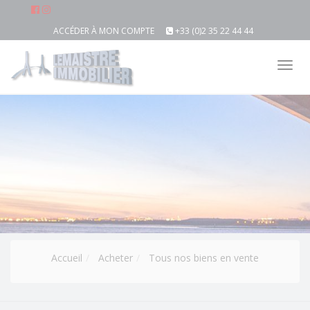
ACCÉDER À MON COMPTE
+33 (0)2 35 22 44 44
Tog
nav
Accueil
Acheter
Tous nos biens en vente