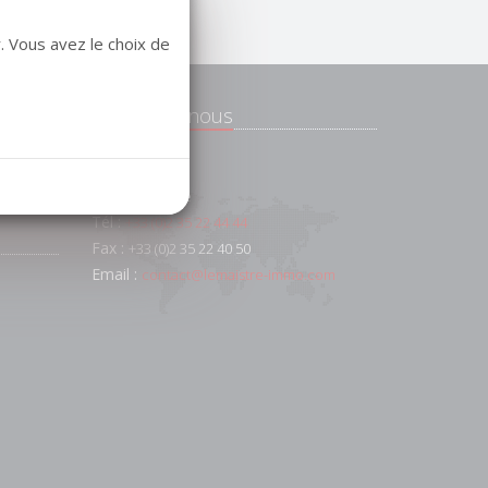
. Vous avez le choix de
Contactez-nous
e
 et
91 AV FOCH
76600
Le Havre
Tél :
+33 (0)2 35 22 44 44
Fax :
+33 (0)2 35 22 40 50
Email :
contact@lemaistre-immo.com