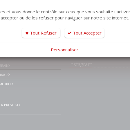
kies et vous donne le contrôle sur ceux que vous souhaitez activer
 accepter ou de les refuser pour naviguer sur notre site internet.
tiles
Tout Refuser
Tout Accepter
Facebook Lemaistr
Immobilier Le havre
ISON VILLA
environs
Personnaliser
PPARTEMENT
instagram
RRAIN
ARAGE
MEUBLE
ER PRESTIGE