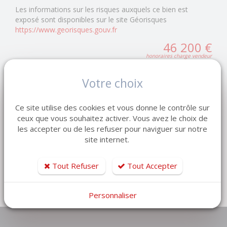
Les informations sur les risques auxquels ce bien est
exposé sont disponibles sur le site Géorisques
https://www.georisques.gouv.fr
46 200 €
honoraires charge vendeur
Votre choix
AFFICHER LES CARACTÉRISTIQUES DPE / GES
Ce site utilise des cookies et vous donne le contrôle sur
Surface habitable
572 m2
ceux que vous souhaitez activer. Vous avez le choix de
les accepter ou de les refuser pour naviguer sur notre
Surface terrain
572 m2
site internet.
Secteur
LANQUETOT
Tout Refuser
Tout Accepter
NOUS CONTACTER
Personnaliser
Retour à la liste