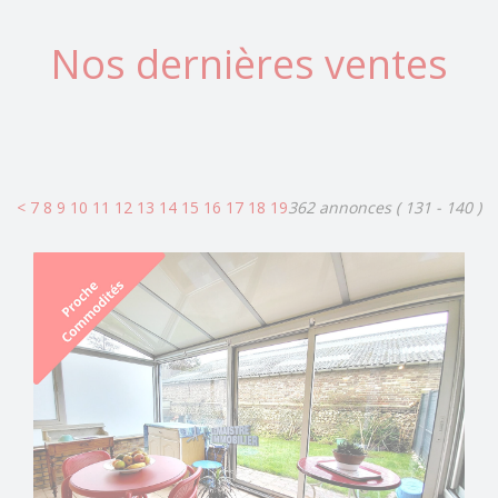
Nos dernières ventes
<
7
8
9
10
11
12
13
14
15
16
17
18
19
362 annonces
( 131 - 140 )