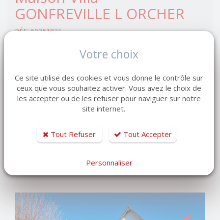
GONFREVILLE L ORCHER
RÉF. 60251821
Pièce(s)
3
Votre choix
Chambre(s)
2
Ce site utilise des cookies et vous donne le contrôle sur
Surface habitable
85 m²
ceux que vous souhaitez activer. Vous avez le choix de
Terrain
440 m²
les accepter ou de les refuser pour naviguer sur notre
site internet.
Maison vendue à Gonfreville-l'Orcher - 85 m² - 2 chambres -
Plain-pied...
Tout Refuser
Tout Accepter
DÉTAIL MAISON-VILLA
Personnaliser