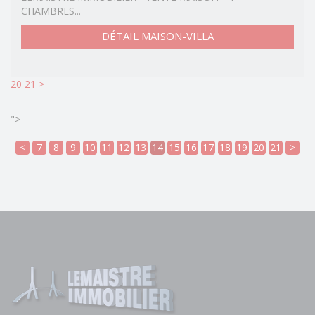
CHAMBRES...
DÉTAIL MAISON-VILLA
20
21
>
">
<
7
8
9
10
11
12
13
14
15
16
17
18
19
20
21
>