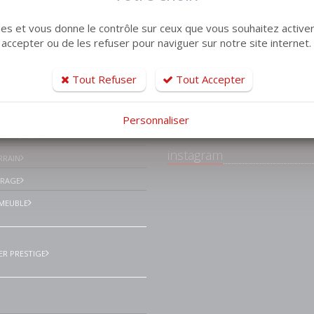
kies et vous donne le contrôle sur ceux que vous souhaitez activer
 accepter ou de les refuser pour naviguer sur notre site internet.
tiles
Tout Refuser
Tout Accepter
Facebook Lemaistr
Immobilier Le havre
ISON VILLA
environs
Personnaliser
PPARTEMENT
instagram
RRAIN
ARAGE
MEUBLE
ER PRESTIGE