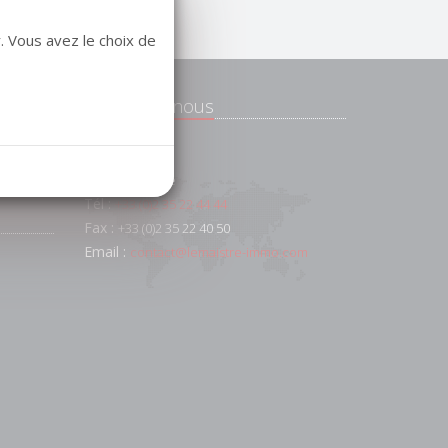
. Vous avez le choix de
Contactez-nous
e
 et
91 AV FOCH
76600
Le Havre
Tél :
+33 (0)2 35 22 44 44
Fax :
+33 (0)2 35 22 40 50
Email :
contact@lemaistre-immo.com