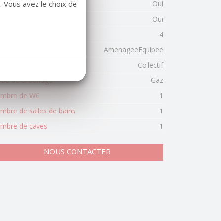
. Vous avez le choix de
terphone
Oui
rdien
Oui
mbre d'étages
4
pe de cuisine
AmenageeEquipee
pe de chauffage
Collectif
de de chauffage
Gaz
mbre de WC
1
mbre de salles de bains
1
mbre de caves
1
NOUS CONTACTER