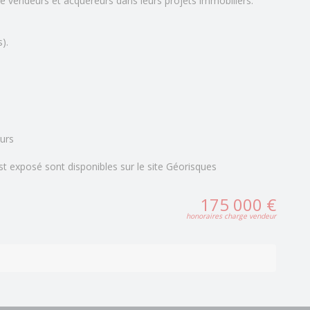
e vendeurs et acquéreurs dans leurs projets immobiliers.
).
urs
st exposé sont disponibles sur le site Géorisques
175 000 €
honoraires charge vendeur