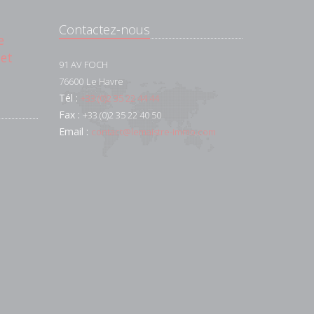
Contactez-nous
e
 et
91 AV FOCH
76600
Le Havre
Tél :
+33 (0)2 35 22 44 44
Fax :
+33 (0)2 35 22 40 50
Email :
contact@lemaistre-immo.com