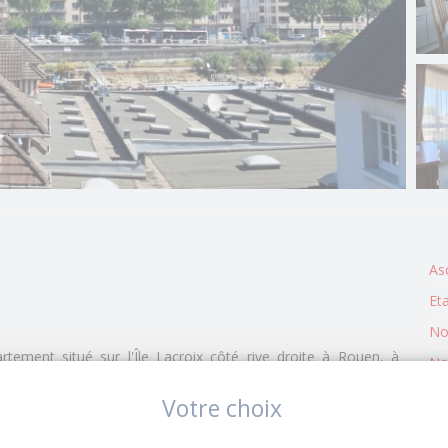
As
Et
No
ment situé sur l'Île Lacroix côté rive droite à Rouen, à
No
es commerces et d'un pôle de santé.
Su
Votre choix
censeur, cet appartement lumineux et traversant se compose :
An