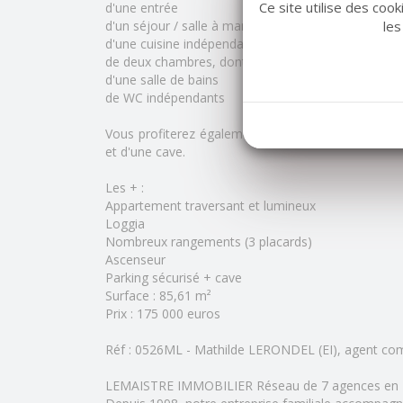
Ce site utilise des coo
d'une entrée
les
d'un séjour / salle à manger lumineux
d'une cuisine indépendante aménagée et équipée av
de deux chambres, dont une avec accès à une logg
d'une salle de bains
de WC indépendants
Vous profiterez également d'une loggia, idéale pou
et d'une cave.
Les + :
Appartement traversant et lumineux
Loggia
Nombreux rangements (3 placards)
Ascenseur
Parking sécurisé + cave
Surface : 85,61 m²
Prix : 175 000 euros
Réf : 0526ML - Mathilde LERONDEL (EI), agent com
LEMAISTRE IMMOBILIER Réseau de 7 agences en