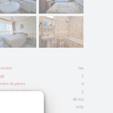
censeur
Oui
age
2
mbre de pièces
4
mbre de chambres
2
rface habitable
85 m2
née de construction
1970