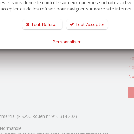
kies et vous donne le contrôle sur ceux que vous souhaitez activer
In
 accepter ou de les refuser pour naviguer sur notre site internet.
Ga
ec accès à une arrière-cuisine / buanderie
ia
No
Tout Refuser
Tout Accepter
Ty
Ty
Personnaliser
r les beaux jours, ainsi que d'une place de parking sécurisée
Mo
No
No
No
mercial (R.S.A.C Rouen n° 910 314 202)
 Normandie