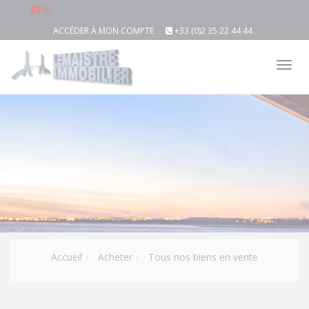
ACCÉDER À MON COMPTE
+33 (0)2 35 22 44 44
Tog
nav
Accueil
Acheter
Tous nos biens en vente