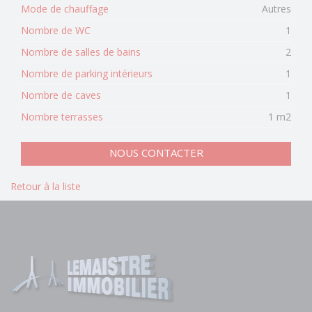
Mode de chauffage
Autres
Nombre de WC
1
Nombre de salles de bains
2
Nombre de parking intérieurs
1
Nombre de caves
1
Nombre terrasses
1 m2
NOUS CONTACTER
Retour à la liste