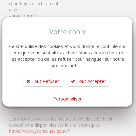
chauffage collectif au sol
cave
garage fermé
place de parking privative
gardien dans la résidence
Votre choix
accès tennis
Vous souhaitez vendre votre appartement à Sainte-Adresse
Ce site utilise des cookies et vous donne le contrôle sur
ou recherchez un bien similaire ?
ceux que vous souhaitez activer. Vous avez le choix de
Contactez LEMAISTRE IMMOBILIER pour bénéficier d'une
les accepter ou de les refuser pour naviguer sur notre
estimation offerte et de l'accompagnement de nos équipes.
site internet.
LEMAISTRE IMMOBILIER - Réseau de 7 agences en
Tout Refuser
Tout Accepter
Normandie
Depuis 1998, notre entreprise familiale accompagne
Personnaliser
vendeurs et acquéreurs dans tous leurs projets immobiliers.
Les informations sur les risques auxquels ce bien est
exposé sont disponibles sur le site Géorisques
https://www.georisques.gouv.fr