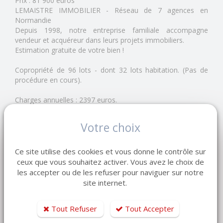
Prix : 81 900 euros
LEMAISTRE IMMOBILIER - Réseau de 7 agences en
Normandie
Depuis 1998, notre entreprise familiale accompagne
vendeur et acquéreur dans leurs projets immobiliers.
Estimation gratuite de votre bien !
Copropriété de 96 lots - dont 32 lots habitation. (Pas de
procédure en cours).
Charges annuelles : 2397 euros.
Votre choix
Bien soumis au statut de la copropriété
Nombre de lots de la copropriété :
96
Procédure de copropriété :
Pas de procédure en cours
Ce site utilise des cookies et vous donne le contrôle sur
Charges annuelles :
2397 € / an
ceux que vous souhaitez activer. Vous avez le choix de
Les informations sur les risques auxquels ce bien est
les accepter ou de les refuser pour naviguer sur notre
exposé sont disponibles sur le site Géorisques
site internet.
https://www.georisques.gouv.fr
81 900 €
Tout Refuser
Tout Accepter
honoraires charge vendeur