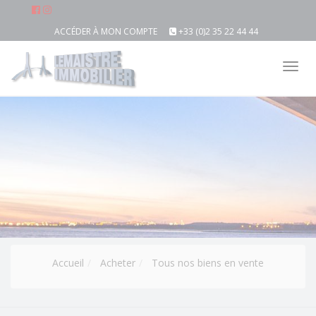
ACCÉDER À MON COMPTE
+33 (0)2 35 22 44 44
Tog
nav
Accueil
Acheter
Tous nos biens en vente