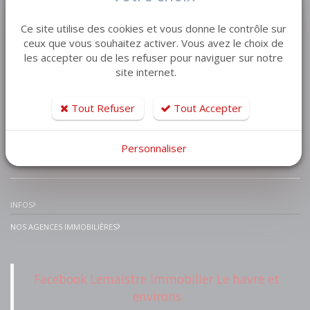
VENTE MAISON VILLA
Ce site utilise des cookies et vous donne le contrôle sur
VENTE APPARTEMENT
ceux que vous souhaitez activer. Vous avez le choix de
les accepter ou de les refuser pour naviguer sur notre
VENTE TERRAIN
site internet.
VENTE GARAGE
VENTE IMMEUBLE
Tout Refuser
Tout Accepter
Personnaliser
IMMOBILIER PRESTIGE
INFOS
NOS AGENCES IMMOBILIÈRES
Facebook Lemaistre Immobilier Le havre et
environs