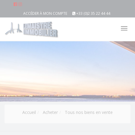
ACCÉDER À MON COMPTE
+33 (0)2 35 22 44 44
Tog
nav
Accueil
Acheter
Tous nos biens en vente