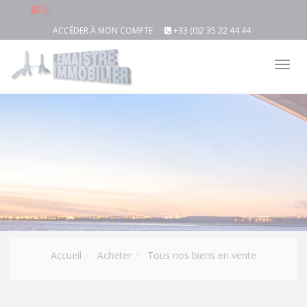
ACCÉDER À MON COMPTE
+33 (0)2 35 22 44 44
Tog
nav
Accueil
Acheter
Tous nos biens en vente