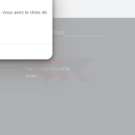
. Vous avez le choix de
Contactez-nous
e
 et
91 AV FOCH
76600
Le Havre
Tél :
+33 (0)2 35 22 44 44
Fax :
+33 (0)2 35 22 40 50
Email :
contact@lemaistre-immo.com