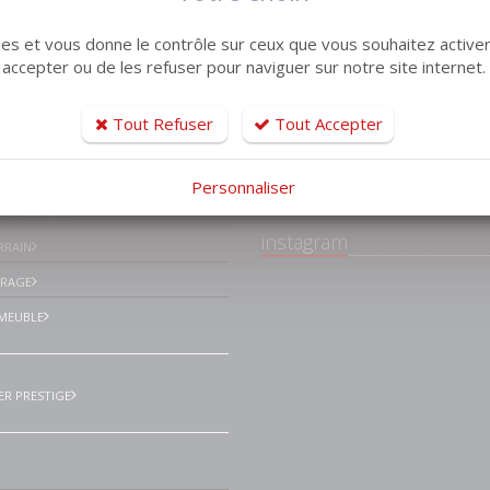
kies et vous donne le contrôle sur ceux que vous souhaitez activer
 accepter ou de les refuser pour naviguer sur notre site internet.
tiles
Tout Refuser
Tout Accepter
Facebook Lemaistr
Immobilier Le havre
ISON VILLA
environs
Personnaliser
PPARTEMENT
instagram
RRAIN
ARAGE
MEUBLE
ER PRESTIGE