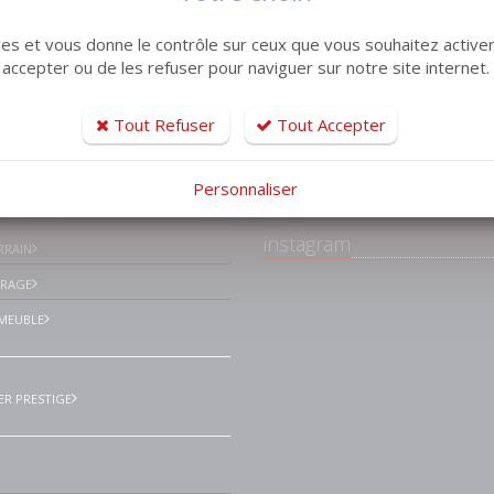
kies et vous donne le contrôle sur ceux que vous souhaitez activer
 accepter ou de les refuser pour naviguer sur notre site internet.
tiles
Tout Refuser
Tout Accepter
Facebook Lemaistr
Immobilier Le havre
ISON VILLA
environs
Personnaliser
PPARTEMENT
instagram
RRAIN
ARAGE
MEUBLE
ER PRESTIGE