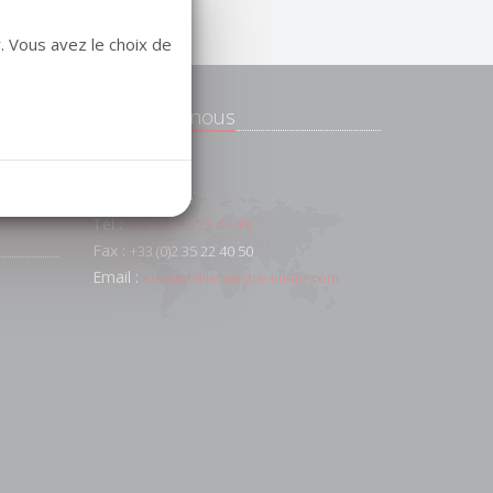
. Vous avez le choix de
Contactez-nous
e
 et
91 AV FOCH
76600
Le Havre
Tél :
+33 (0)2 35 22 44 44
Fax :
+33 (0)2 35 22 40 50
Email :
contact@lemaistre-immo.com