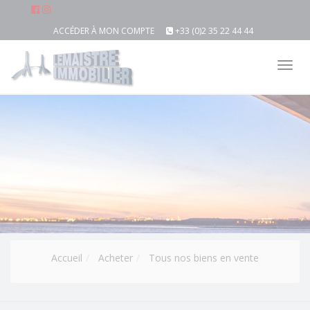
ACCÉDER À MON COMPTE
+33 (0)2 35 22 44 44
Tog
nav
Accueil
Acheter
Tous nos biens en vente