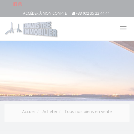
ACCÉDER À MON COMPTE
+33 (0)2 35 22 44 44
Tog
nav
Accueil
Acheter
Tous nos biens en vente